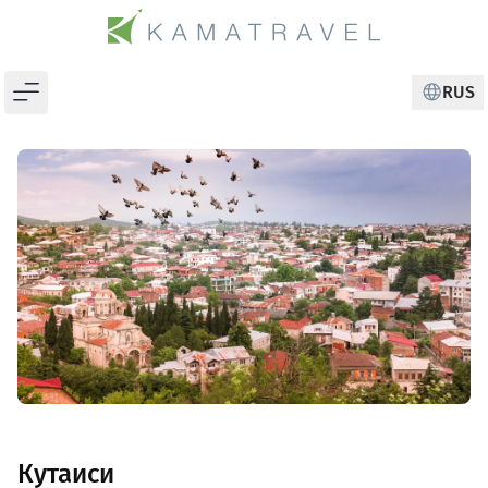
RUS
CHANGE
Кутаиси