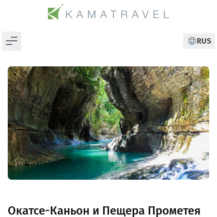
RUS
CHANGE
Окатсе-Каньон и Пещера Прометея