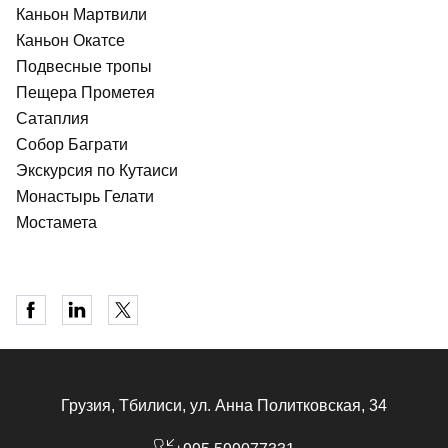
Каньон Мартвили
Каньон Окатсе
Подвесные тропы
Пещера Прометея
Сатаплия
Собор Баграти
Экскурсия по Кутаиси
Монастырь Гелати
Мостамета
Грузия, Тбилиси, ул. Анна Политковская, 34